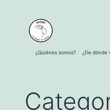
al
contenido
¿Quiénes somos?
¿De dónde 
Categor