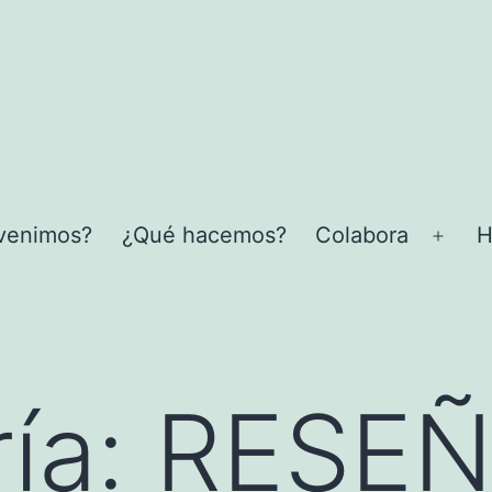
venimos?
¿Qué hacemos?
Colabora
H
Abrir
el
men
ía:
RESE