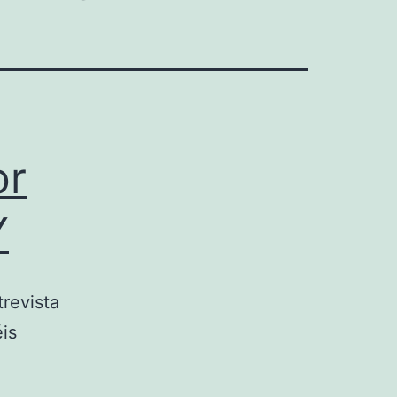
or
Y
trevista
is