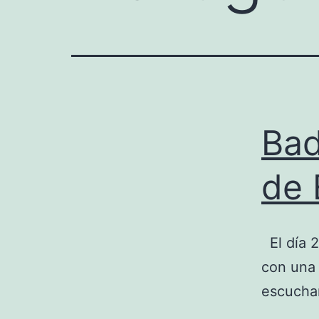
Bad
de 
El día 2
con una 
escucha