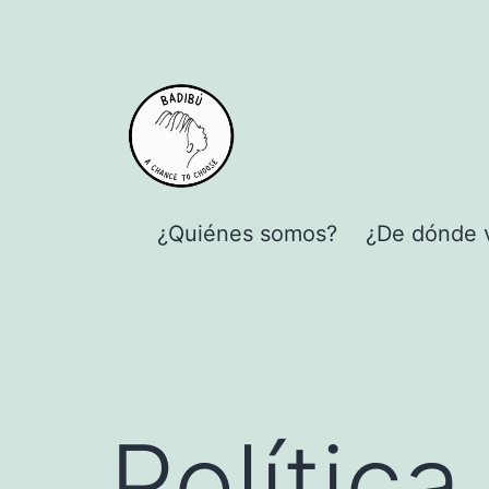
al
contenido
¿Quiénes somos?
¿De dónde 
Política