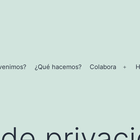
venimos?
¿Qué hacemos?
Colabora
H
Abrir
el
men
 de privac