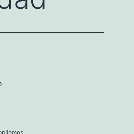
a
opilamos