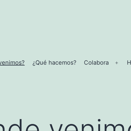
venimos?
¿Qué hacemos?
Colabora
H
Abrir
el
men
nde venim