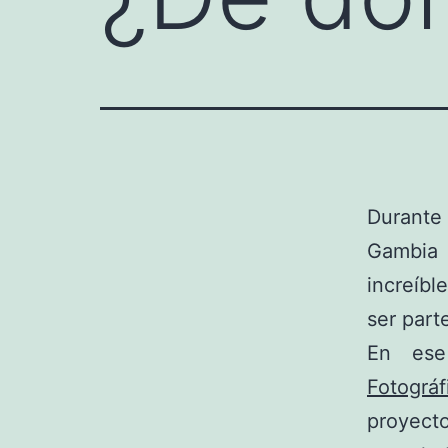
Durante
Gambia 
increíbl
ser part
En ese
Fotográ
proyecto