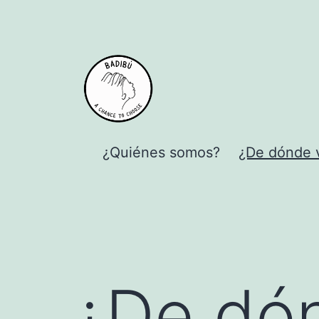
al
contenido
¿Quiénes somos?
¿De dónde 
¿De dó