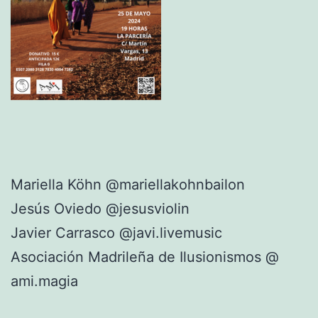
Mariella Köhn @mariellakohnbailon
Jesús Oviedo @jesusviolin
Javier Carrasco @javi.livemusic
Asociación Madrileña de Ilusionismos @
ami.magia